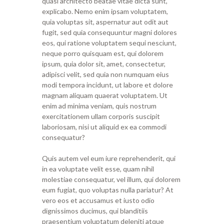
quasi architecto beatae vitae dicta sunt,
explicabo. Nemo enim ipsam voluptatem,
quia voluptas sit, aspernatur aut odit aut
fugit, sed quia consequuntur magni dolores
eos, qui ratione voluptatem sequi nesciunt,
neque porro quisquam est, qui dolorem
ipsum, quia dolor sit, amet, consectetur,
adipisci velit, sed quia non numquam eius
modi tempora incidunt, ut labore et dolore
magnam aliquam quaerat voluptatem. Ut
enim ad minima veniam, quis nostrum
exercitationem ullam corporis suscipit
laboriosam, nisi ut aliquid ex ea commodi
consequatur?
Quis autem vel eum iure reprehenderit, qui
in ea voluptate velit esse, quam nihil
molestiae consequatur, vel illum, qui dolorem
eum fugiat, quo voluptas nulla pariatur? At
vero eos et accusamus et iusto odio
dignissimos ducimus, qui blanditiis
praesentium voluptatum deleniti atque