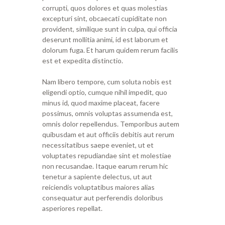
corrupti, quos dolores et quas molestias
excepturi sint, obcaecati cupiditate non
provident, similique sunt in culpa, qui officia
deserunt mollitia animi, id est laborum et
dolorum fuga. Et harum quidem rerum facilis
est et expedita distinctio.
Nam libero tempore, cum soluta nobis est
eligendi optio, cumque nihil impedit, quo
minus id, quod maxime placeat, facere
possimus, omnis voluptas assumenda est,
omnis dolor repellendus. Temporibus autem
quibusdam et aut officiis debitis aut rerum
necessitatibus saepe eveniet, ut et
voluptates repudiandae sint et molestiae
non recusandae. Itaque earum rerum hic
tenetur a sapiente delectus, ut aut
reiciendis voluptatibus maiores alias
consequatur aut perferendis doloribus
asperiores repellat.