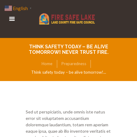
English
▼
THINK SAFETY TODAY – BE ALIVE
TOMORROW! NEVER TRUST FIRE.
Home
Preparedness
Think safety today – be alive tomorrow!...
Sed ut perspiciatis, unde omnis iste natus
error sit voluptatem accusantium
doloremque laudantium, totam rem aperiam
eaque ipsa, quae ab illo inventore veritatis et