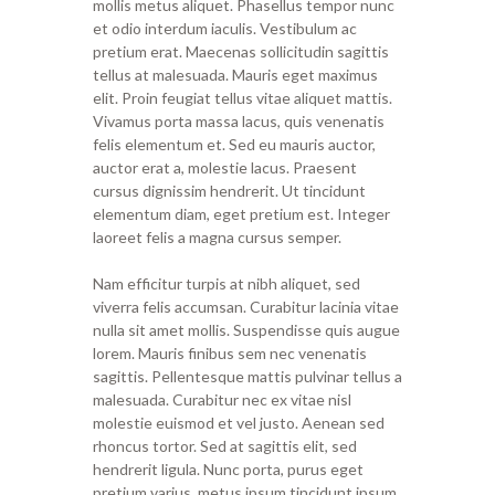
mollis metus aliquet. Phasellus tempor nunc
et odio interdum iaculis. Vestibulum ac
pretium erat. Maecenas sollicitudin sagittis
tellus at malesuada. Mauris eget maximus
elit. Proin feugiat tellus vitae aliquet mattis.
Vivamus porta massa lacus, quis venenatis
felis elementum et. Sed eu mauris auctor,
auctor erat a, molestie lacus. Praesent
cursus dignissim hendrerit. Ut tincidunt
elementum diam, eget pretium est. Integer
laoreet felis a magna cursus semper.
Nam efficitur turpis at nibh aliquet, sed
viverra felis accumsan. Curabitur lacinia vitae
nulla sit amet mollis. Suspendisse quis augue
lorem. Mauris finibus sem nec venenatis
sagittis. Pellentesque mattis pulvinar tellus a
malesuada. Curabitur nec ex vitae nisl
molestie euismod et vel justo. Aenean sed
rhoncus tortor. Sed at sagittis elit, sed
hendrerit ligula. Nunc porta, purus eget
pretium varius, metus ipsum tincidunt ipsum,