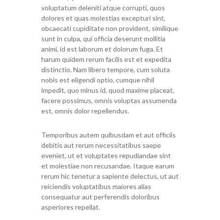
voluptatum deleniti atque corrupti, quos
dolores et quas molestias excepturi sint,
obcaecati cupiditate non provident, similique
sunt in culpa, qui officia deserunt mollitia
animi, id est laborum et dolorum fuga. Et
harum quidem rerum facilis est et expedita
distinctio. Nam libero tempore, cum soluta
nobis est eligendi optio, cumque nihil
impedit, quo minus id, quod maxime placeat,
facere possimus, omnis voluptas assumenda
est, omnis dolor repellendus.
Temporibus autem quibusdam et aut officiis
debitis aut rerum necessitatibus saepe
eveniet, ut et voluptates repudiandae sint
et molestiae non recusandae. Itaque earum
rerum hic tenetur a sapiente delectus, ut aut
reiciendis voluptatibus maiores alias
consequatur aut perferendis doloribus
asperiores repellat.