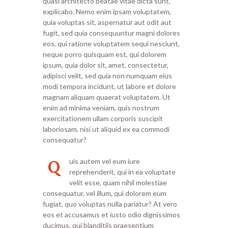
quasi architecto beatae vitae dicta sunt,
explicabo. Nemo enim ipsam voluptatem,
quia voluptas sit, aspernatur aut odit aut
fugit, sed quia consequuntur magni dolores
eos, qui ratione voluptatem sequi nesciunt,
neque porro quisquam est, qui dolorem
ipsum, quia dolor sit, amet, consectetur,
adipisci velit, sed quia non numquam eius
modi tempora incidunt, ut labore et dolore
magnam aliquam quaerat voluptatem. Ut
enim ad minima veniam, quis nostrum
exercitationem ullam corporis suscipit
laboriosam, nisi ut aliquid ex ea commodi
consequatur?
Q
uis autem vel eum iure
reprehenderit, qui in ea voluptate
velit esse, quam nihil molestiae
consequatur, vel illum, qui dolorem eum
fugiat, quo voluptas nulla pariatur? At vero
eos et accusamus et iusto odio dignissimos
ducimus, qui blanditiis praesentium