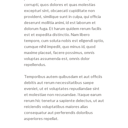
corrupti, quos dolores et quas molestias
excepturi sint, obcaecati cupiditate non
provident, similique sunt in culpa, qui officia
deserunt mollitia animi, id est laborum et
dolorum fuga. Et harum quidem rerum facilis
est et expedita distinctio. Nam libero
tempore, cum soluta nobis est eligendi optio,
cumque nihil impedit, quo minus id, quod
maxime placeat, facere possimus, omnis
voluptas assumenda est, omnis dolor
repellendus.
Temporibus autem quibusdam et aut officiis
debitis aut rerum necessitatibus saepe
eveniet, ut et voluptates repudiandae sint
et molestiae non recusandae. Itaque earum
rerum hic tenetur a sapiente delectus, ut aut
reiciendis voluptatibus maiores alias
consequatur aut perferendis doloribus
asperiores repellat.