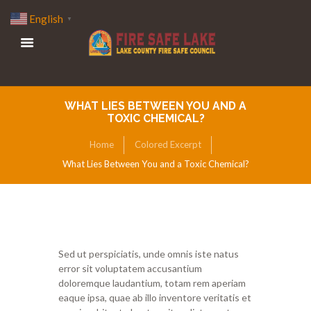
English
▼
WHAT LIES BETWEEN YOU AND A
TOXIC CHEMICAL?
Home
Colored Excerpt
What Lies Between You and a Toxic Chemical?
Sed ut perspiciatis, unde omnis iste natus
error sit voluptatem accusantium
doloremque laudantium, totam rem aperiam
eaque ipsa, quae ab illo inventore veritatis et