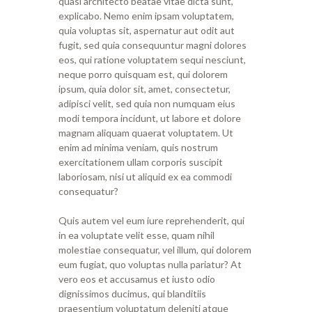
quasi architecto beatae vitae dicta sunt,
explicabo. Nemo enim ipsam voluptatem,
quia voluptas sit, aspernatur aut odit aut
fugit, sed quia consequuntur magni dolores
eos, qui ratione voluptatem sequi nesciunt,
neque porro quisquam est, qui dolorem
ipsum, quia dolor sit, amet, consectetur,
adipisci velit, sed quia non numquam eius
modi tempora incidunt, ut labore et dolore
magnam aliquam quaerat voluptatem. Ut
enim ad minima veniam, quis nostrum
exercitationem ullam corporis suscipit
laboriosam, nisi ut aliquid ex ea commodi
consequatur?
Quis autem vel eum iure reprehenderit, qui
in ea voluptate velit esse, quam nihil
molestiae consequatur, vel illum, qui dolorem
eum fugiat, quo voluptas nulla pariatur? At
vero eos et accusamus et iusto odio
dignissimos ducimus, qui blanditiis
praesentium voluptatum deleniti atque