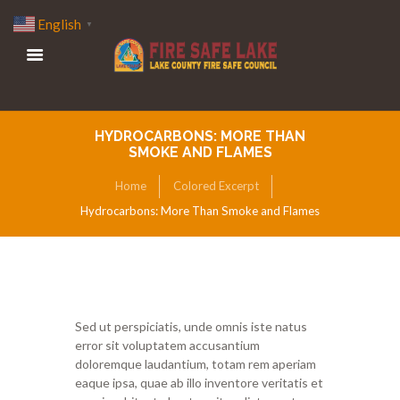
English
▼
HYDROCARBONS: MORE THAN
SMOKE AND FLAMES
Home
Colored Excerpt
Hydrocarbons: More Than Smoke and Flames
Sed ut perspiciatis, unde omnis iste natus
error sit voluptatem accusantium
doloremque laudantium, totam rem aperiam
eaque ipsa, quae ab illo inventore veritatis et