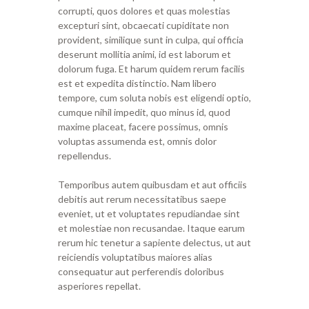
corrupti, quos dolores et quas molestias
excepturi sint, obcaecati cupiditate non
provident, similique sunt in culpa, qui officia
deserunt mollitia animi, id est laborum et
dolorum fuga. Et harum quidem rerum facilis
est et expedita distinctio. Nam libero
tempore, cum soluta nobis est eligendi optio,
cumque nihil impedit, quo minus id, quod
maxime placeat, facere possimus, omnis
voluptas assumenda est, omnis dolor
repellendus.
Temporibus autem quibusdam et aut officiis
debitis aut rerum necessitatibus saepe
eveniet, ut et voluptates repudiandae sint
et molestiae non recusandae. Itaque earum
rerum hic tenetur a sapiente delectus, ut aut
reiciendis voluptatibus maiores alias
consequatur aut perferendis doloribus
asperiores repellat.