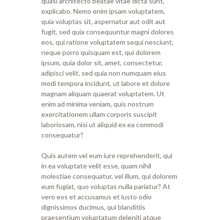
quasi architecto beatae vitae dicta sunt,
explicabo. Nemo enim ipsam voluptatem,
quia voluptas sit, aspernatur aut odit aut
fugit, sed quia consequuntur magni dolores
eos, qui ratione voluptatem sequi nesciunt,
neque porro quisquam est, qui dolorem
ipsum, quia dolor sit, amet, consectetur,
adipisci velit, sed quia non numquam eius
modi tempora incidunt, ut labore et dolore
magnam aliquam quaerat voluptatem. Ut
enim ad minima veniam, quis nostrum
exercitationem ullam corporis suscipit
laboriosam, nisi ut aliquid ex ea commodi
consequatur?
Quis autem vel eum iure reprehenderit, qui
in ea voluptate velit esse, quam nihil
molestiae consequatur, vel illum, qui dolorem
eum fugiat, quo voluptas nulla pariatur? At
vero eos et accusamus et iusto odio
dignissimos ducimus, qui blanditiis
praesentium voluptatum deleniti atque