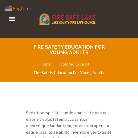
English
▼
FIRE SAFETY EDUCATION FOR
YOUNG ADULTS
Home
Colored Excerpt
Fire Safety Education For Young Adults
Sed ut perspiciatis, unde omnis iste natus
error sit voluptatem accusantium
doloremque laudantium, totam rem aperiam
eaque ipsa, quae ab illo inventore veritatis et