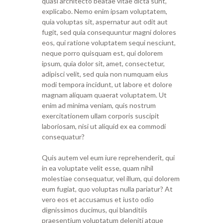
quasi architecto beatae vitae dicta sunt,
explicabo. Nemo enim ipsam voluptatem,
quia voluptas sit, aspernatur aut odit aut
fugit, sed quia consequuntur magni dolores
eos, qui ratione voluptatem sequi nesciunt,
neque porro quisquam est, qui dolorem
ipsum, quia dolor sit, amet, consectetur,
adipisci velit, sed quia non numquam eius
modi tempora incidunt, ut labore et dolore
magnam aliquam quaerat voluptatem. Ut
enim ad minima veniam, quis nostrum
exercitationem ullam corporis suscipit
laboriosam, nisi ut aliquid ex ea commodi
consequatur?
Quis autem vel eum iure reprehenderit, qui
in ea voluptate velit esse, quam nihil
molestiae consequatur, vel illum, qui dolorem
eum fugiat, quo voluptas nulla pariatur? At
vero eos et accusamus et iusto odio
dignissimos ducimus, qui blanditiis
praesentium voluptatum deleniti atque