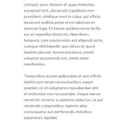
corrupti, quos dolores et quas molestias
excepturi sint, obcaecati cupiditate non
provident, similique sunt in culpa, qui officia
deserunt mollitia animi, id est laborum et
dolorum fuga. Et harum quidem rerum facilis
est et expedita distinctio. Nam libero
tempore, cum soluta nobis est eligendi optio,
cumque nihil impedit, quo minus id, quod
maxime placeat, facere possimus, omnis
voluptas assumenda est, omnis dolor
repellendus.
Temporibus autem quibusdam et aut officiis
debitis aut rerum necessitatibus saepe
eveniet, ut et voluptates repudiandae sint
et molestiae non recusandae. Itaque earum
rerum hic tenetur a sapiente delectus, ut aut
reiciendis voluptatibus maiores alias
consequatur aut perferendis doloribus
asperiores repellat.