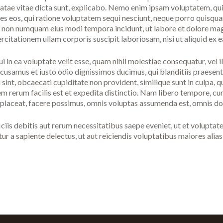
eatae vitae dicta sunt, explicabo. Nemo enim ipsam voluptatem, quia
es eos, qui ratione voluptatem sequi nesciunt, neque porro quisquam
quia non numquam eius modi tempora incidunt, ut labore et dolore 
rcitationem ullam corporis suscipit laboriosam, nisi ut aliquid e
i in ea voluptate velit esse, quam nihil molestiae consequatur, vel 
ccusamus et iusto odio dignissimos ducimus, qui blanditiis praesen
int, obcaecati cupiditate non provident, similique sunt in culpa, qui
 rerum facilis est et expedita distinctio. Nam libero tempore, cu
 placeat, facere possimus, omnis voluptas assumenda est, omnis do
is debitis aut rerum necessitatibus saepe eveniet, ut et voluptate
ur a sapiente delectus, ut aut reiciendis voluptatibus maiores alia