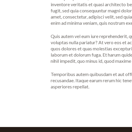
inventore veritatis et quasi architecto b
fugit, sed quia consequuntur magni dolor
amet, consectetur, adipisci velit, sed 
enim ad minima veniam, quis nostrum exe
Quis autem vel eum iure reprehenderit, qu
voluptas nulla pariatur? At vero eos et a
quos dolores et quas molestias excepturi s
laborum et dolorum fuga. Et harum quidem
nihil impedit, quo minus id, quod maxime
Temporibus autem quibusdam et aut offici
recusandae. Itaque earum rerum hic tenet
asperiores repellat.