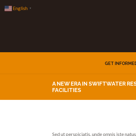
English
▼
GET INFORME
A NEW ERA IN SWIFTWATER RE
FACILITIES
Sed ut perspiciatis, unde omnis iste nat