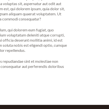
 voluptas sit, aspernatur aut odit aut
 est, qui dolorem ipsum, quia dolor sit,
magnam aliquam quaerat voluptatem. Ut
x ea commodi consequatur?
illum, qui dolorem eum fugiat, quo
tium voluptatum deleniti atque corrupti,
 officia deserunt mollitia animi, id est
m soluta nobis est eligendi optio, cumque
lor repellendus.
s repudiandae sint et molestiae non
s consequatur aut perferendis doloribus