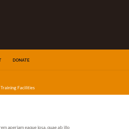
T
DONATE
Training Facilities
rem aperiam eaque ipsa, quae ab illo