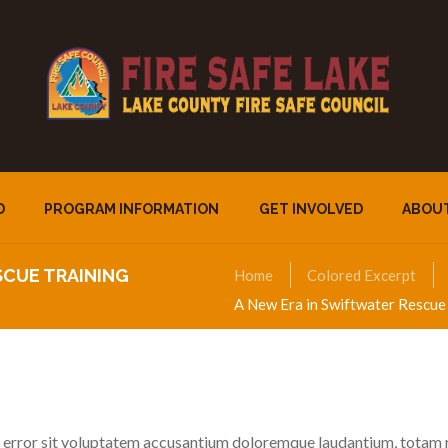
D
PROGRAM INFORMATION
GET INVOLVED
ABOU
SCUE TRAINING
Home
Colored Excerpt
A New Era in Swiftwater Rescue 
us error sit voluptatem accusantium doloremque laudantium, totam 